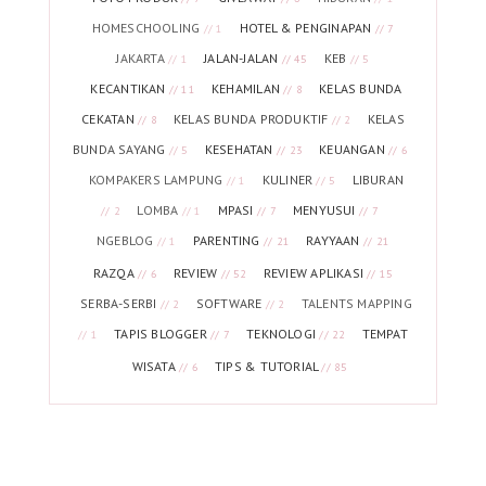
HOMESCHOOLING
HOTEL & PENGINAPAN
// 1
// 7
JAKARTA
JALAN-JALAN
KEB
// 1
// 45
// 5
KECANTIKAN
KEHAMILAN
KELAS BUNDA
// 11
// 8
CEKATAN
KELAS BUNDA PRODUKTIF
KELAS
// 8
// 2
BUNDA SAYANG
KESEHATAN
KEUANGAN
// 5
// 23
// 6
KOMPAKERS LAMPUNG
KULINER
LIBURAN
// 1
// 5
LOMBA
MPASI
MENYUSUI
// 2
// 1
// 7
// 7
NGEBLOG
PARENTING
RAYYAAN
// 1
// 21
// 21
RAZQA
REVIEW
REVIEW APLIKASI
// 6
// 52
// 15
SERBA-SERBI
SOFTWARE
TALENTS MAPPING
// 2
// 2
TAPIS BLOGGER
TEKNOLOGI
TEMPAT
// 1
// 7
// 22
WISATA
TIPS & TUTORIAL
// 6
// 85