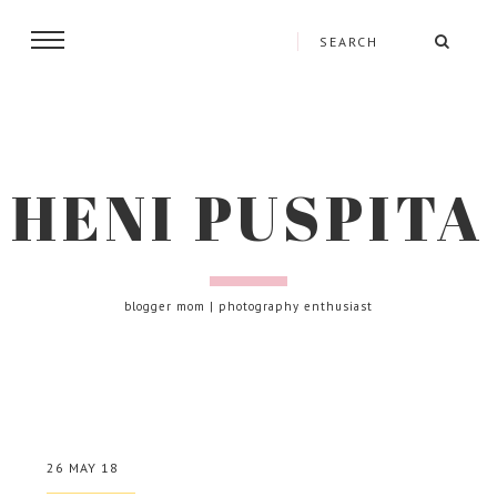
HENI PUSPITA
blogger mom | photography enthusiast
26 MAY 18