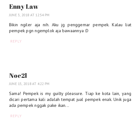
Enny Law
JUNE 3, 2018 AT 12:54 PM
Bikin ngiler aja nih. Aku jg penggemar pempek. Kalau liat
pempek pgn ngemplok aja bawaannya :D
REPLY
Noe2l
JUNE 15, 2018 AT 4:22 PM
Sama! Pempek is my guilty pleasure. Tiap ke kota lain, yang
dicari pertama kali adalah tempat jual pempek enak. Unik juga
ada pempek nggak pake ikan...
REPLY