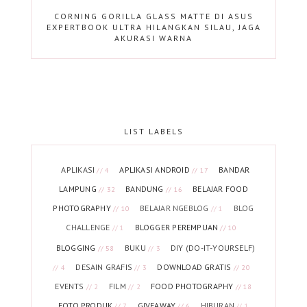
CORNING GORILLA GLASS MATTE DI ASUS
EXPERTBOOK ULTRA HILANGKAN SILAU, JAGA
AKURASI WARNA
LIST LABELS
APLIKASI
APLIKASI ANDROID
BANDAR
// 4
// 17
LAMPUNG
BANDUNG
BELAJAR FOOD
// 32
// 16
PHOTOGRAPHY
BELAJAR NGEBLOG
BLOG
// 10
// 1
CHALLENGE
BLOGGER PEREMPUAN
// 1
// 10
BLOGGING
BUKU
DIY (DO-IT-YOURSELF)
// 58
// 3
DESAIN GRAFIS
DOWNLOAD GRATIS
// 4
// 3
// 20
EVENTS
FILM
FOOD PHOTOGRAPHY
// 2
// 2
// 18
FOTO PRODUK
GIVEAWAY
HIBURAN
// 7
// 6
// 1