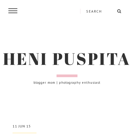
HENI PUSPITA
blogger mom | photography enthusiast
11 JUN 15