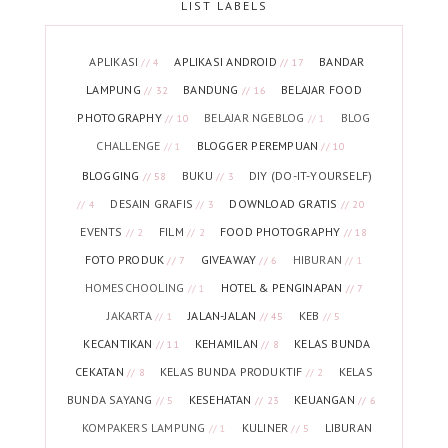
LIST LABELS
APLIKASI
APLIKASI ANDROID
BANDAR
// 4
// 17
LAMPUNG
BANDUNG
BELAJAR FOOD
// 32
// 16
PHOTOGRAPHY
BELAJAR NGEBLOG
BLOG
// 10
// 1
CHALLENGE
BLOGGER PEREMPUAN
// 1
// 10
BLOGGING
BUKU
DIY (DO-IT-YOURSELF)
// 58
// 3
DESAIN GRAFIS
DOWNLOAD GRATIS
// 4
// 3
// 20
EVENTS
FILM
FOOD PHOTOGRAPHY
// 2
// 2
// 18
FOTO PRODUK
GIVEAWAY
HIBURAN
// 7
// 6
// 1
HOMESCHOOLING
HOTEL & PENGINAPAN
// 1
// 7
JAKARTA
JALAN-JALAN
KEB
// 1
// 45
// 5
KECANTIKAN
KEHAMILAN
KELAS BUNDA
// 11
// 8
CEKATAN
KELAS BUNDA PRODUKTIF
KELAS
// 8
// 2
BUNDA SAYANG
KESEHATAN
KEUANGAN
// 5
// 23
// 6
KOMPAKERS LAMPUNG
KULINER
LIBURAN
// 1
// 5