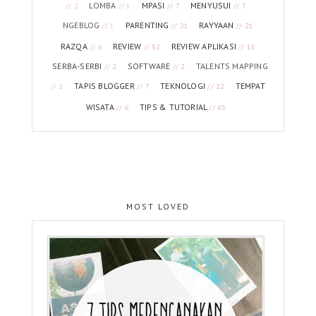
LOMBA
MPASI
MENYUSUI
// 2
// 1
// 7
// 7
NGEBLOG
PARENTING
RAYYAAN
// 1
// 21
// 21
RAZQA
REVIEW
REVIEW APLIKASI
// 6
// 52
// 15
SERBA-SERBI
SOFTWARE
TALENTS MAPPING
// 2
// 2
TAPIS BLOGGER
TEKNOLOGI
TEMPAT
// 1
// 7
// 22
WISATA
TIPS & TUTORIAL
// 6
// 85
MOST LOVED