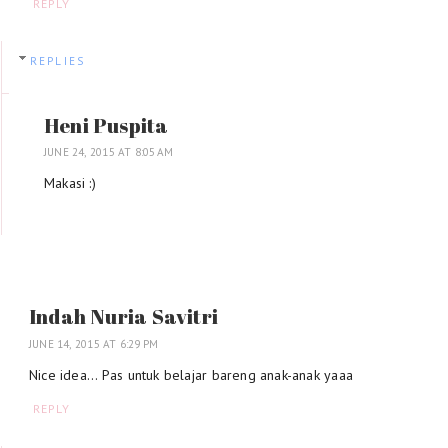
REPLY
REPLIES
Heni Puspita
JUNE 24, 2015 AT 8:05 AM
Makasi :)
Indah Nuria Savitri
JUNE 14, 2015 AT 6:29 PM
Nice idea... Pas untuk belajar bareng anak-anak yaaa
REPLY