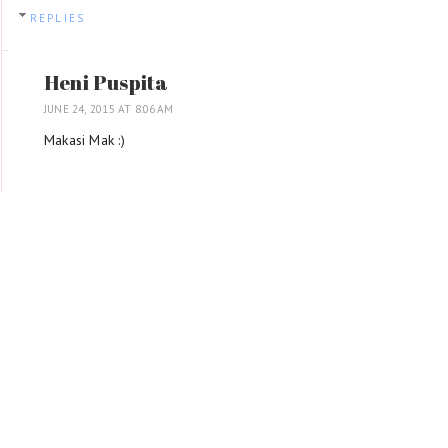
REPLIES
Heni Puspita
JUNE 24, 2015 AT 8:06 AM
Makasi Mak :)