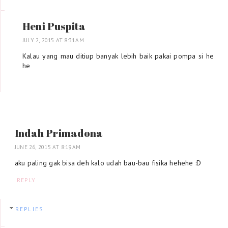
Heni Puspita
JULY 2, 2015 AT 8:31 AM
Kalau yang mau ditiup banyak lebih baik pakai pompa si he
he
Indah Primadona
JUNE 26, 2015 AT 8:19 AM
aku paling gak bisa deh kalo udah bau-bau fisika hehehe :D
REPLY
REPLIES