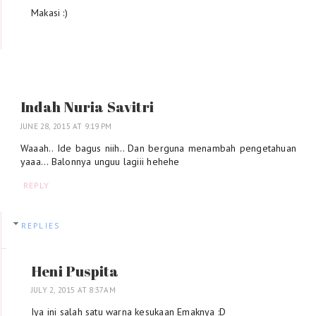
Makasi :)
Indah Nuria Savitri
JUNE 28, 2015 AT 9:19 PM
Waaah.. Ide bagus niih.. Dan berguna menambah pengetahuan
yaaa... Balonnya unguu lagiii hehehe
REPLY
REPLIES
Heni Puspita
JULY 2, 2015 AT 8:37 AM
Iya ini salah satu warna kesukaan Emaknya :D