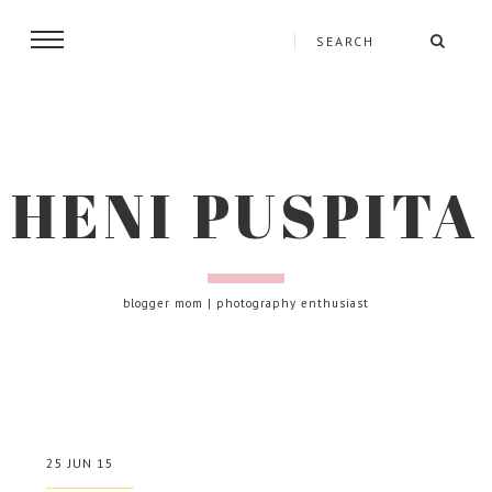
HENI PUSPITA
blogger mom | photography enthusiast
25 JUN 15