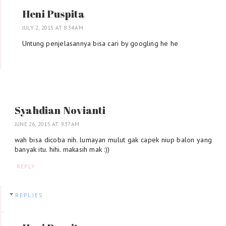
Heni Puspita
JULY 2, 2015 AT 8:34 AM
Untung penjelasannya bisa cari by googling he he
Syahdian Novianti
JUNE 26, 2015 AT 9:37 AM
wah bisa dicoba nih. lumayan mulut gak capek niup balon yang
banyak itu. hihi. makasih mak :))
REPLY
REPLIES