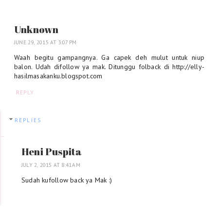
Unknown
JUNE 29, 2015 AT 3:07 PM
Waah begitu gampangnya. Ga capek deh mulut untuk niup
balon. Udah difollow ya mak. Ditunggu folback di http://elly-
hasilmasakanku.blogspot.com
REPLY
REPLIES
Heni Puspita
JULY 2, 2015 AT 8:41 AM
Sudah kufollow back ya Mak :)