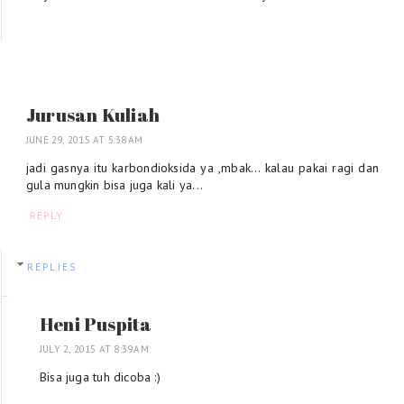
Jurusan Kuliah
JUNE 29, 2015 AT 5:38 AM
jadi gasnya itu karbondioksida ya ,mbak... kalau pakai ragi dan
gula mungkin bisa juga kali ya...
REPLY
REPLIES
Heni Puspita
JULY 2, 2015 AT 8:39 AM
Bisa juga tuh dicoba :)