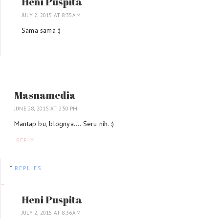
Heni Puspita
JULY 2, 2015 AT 8:35 AM
Sama sama :)
Masnamedia
JUNE 28, 2015 AT 2:50 PM
Mantap bu, blognya.... Seru nih. :)
REPLY
REPLIES
Heni Puspita
JULY 2, 2015 AT 8:36 AM