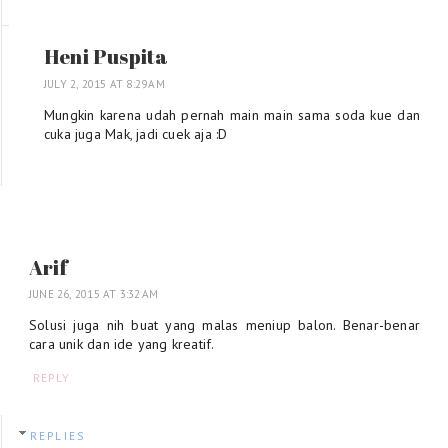
Heni Puspita
JULY 2, 2015 AT 8:29 AM
Mungkin karena udah pernah main main sama soda kue dan
cuka juga Mak, jadi cuek aja :D
Arif
JUNE 26, 2015 AT 3:32 AM
Solusi juga nih buat yang malas meniup balon. Benar-benar
cara unik dan ide yang kreatif.
REPLY
REPLIES