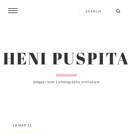
HENI PUSPITA
blogger mom | photography enthusiast
14 MAR 21