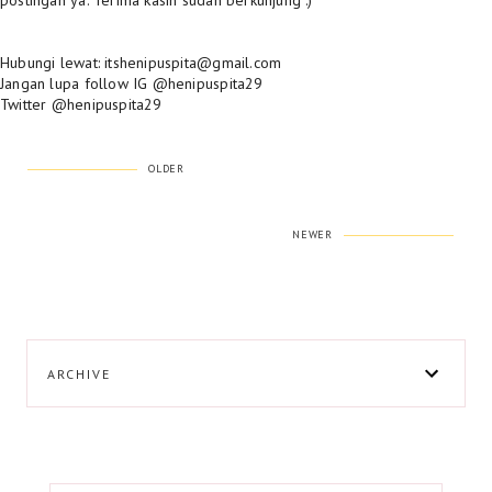
postingan ya. Terima kasih sudah berkunjung :)
Hubungi lewat: itshenipuspita@gmail.com
Jangan lupa follow IG @henipuspita29
Twitter @henipuspita29
OLDER
NEWER
ARCHIVE