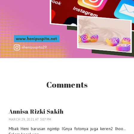
Comments
Annisa Rizki Sakih
MARCH 29, 2021 AT 3:07 PM
Mbak Heni barusan ngintip IGnya fotonya juga keren2 lhoo..