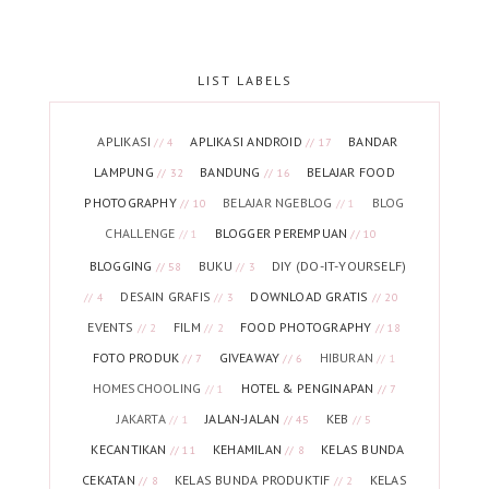
LIST LABELS
APLIKASI
APLIKASI ANDROID
BANDAR
// 4
// 17
LAMPUNG
BANDUNG
BELAJAR FOOD
// 32
// 16
PHOTOGRAPHY
BELAJAR NGEBLOG
BLOG
// 10
// 1
CHALLENGE
BLOGGER PEREMPUAN
// 1
// 10
BLOGGING
BUKU
DIY (DO-IT-YOURSELF)
// 58
// 3
DESAIN GRAFIS
DOWNLOAD GRATIS
// 4
// 3
// 20
EVENTS
FILM
FOOD PHOTOGRAPHY
// 2
// 2
// 18
FOTO PRODUK
GIVEAWAY
HIBURAN
// 7
// 6
// 1
HOMESCHOOLING
HOTEL & PENGINAPAN
// 1
// 7
JAKARTA
JALAN-JALAN
KEB
// 1
// 45
// 5
KECANTIKAN
KEHAMILAN
KELAS BUNDA
// 11
// 8
CEKATAN
KELAS BUNDA PRODUKTIF
KELAS
// 8
// 2