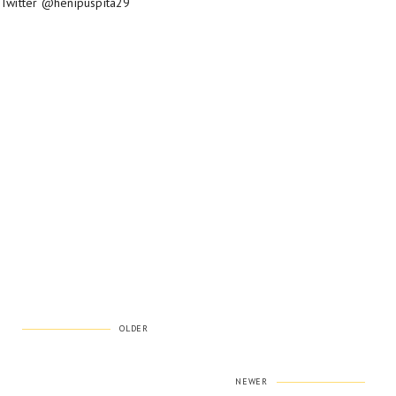
Twitter @henipuspita29
OLDER
NEWER