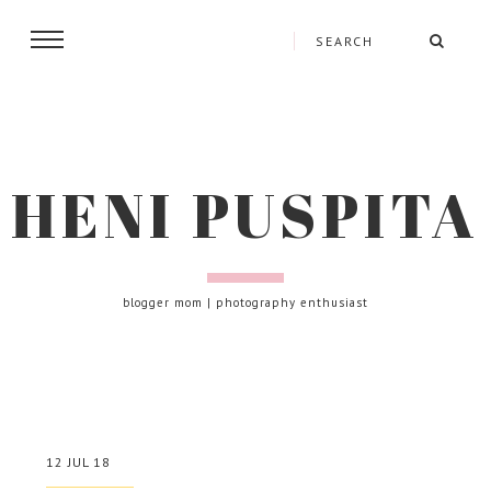
HENI PUSPITA
blogger mom | photography enthusiast
12 JUL 18