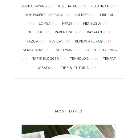
BUNDA SAYANG
KESEHATAN
KEUANGAN
// 5
// 23
// 6
KOMPAKERS LAMPUNG
KULINER
LIBURAN
// 1
// 5
LOMBA
MPASI
MENYUSUI
// 2
// 1
// 7
// 7
NGEBLOG
PARENTING
RAYYAAN
// 1
// 21
// 21
RAZQA
REVIEW
REVIEW APLIKASI
// 6
// 52
// 15
SERBA-SERBI
SOFTWARE
TALENTS MAPPING
// 2
// 2
TAPIS BLOGGER
TEKNOLOGI
TEMPAT
// 1
// 7
// 22
WISATA
TIPS & TUTORIAL
// 6
// 85
MOST LOVED