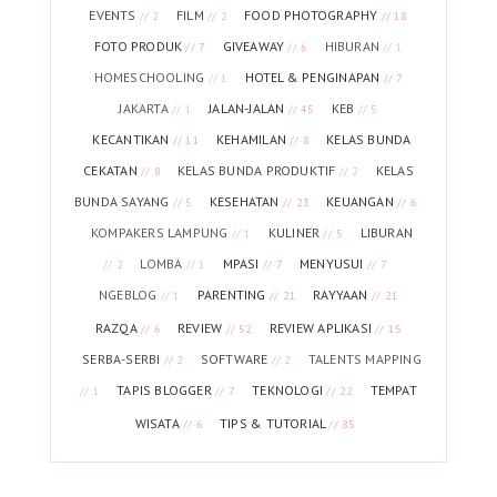
EVENTS
FILM
FOOD PHOTOGRAPHY
// 2
// 2
// 18
FOTO PRODUK
GIVEAWAY
HIBURAN
// 7
// 6
// 1
HOMESCHOOLING
HOTEL & PENGINAPAN
// 1
// 7
JAKARTA
JALAN-JALAN
KEB
// 1
// 45
// 5
KECANTIKAN
KEHAMILAN
KELAS BUNDA
// 11
// 8
CEKATAN
KELAS BUNDA PRODUKTIF
KELAS
// 8
// 2
BUNDA SAYANG
KESEHATAN
KEUANGAN
// 5
// 23
// 6
KOMPAKERS LAMPUNG
KULINER
LIBURAN
// 1
// 5
LOMBA
MPASI
MENYUSUI
// 2
// 1
// 7
// 7
NGEBLOG
PARENTING
RAYYAAN
// 1
// 21
// 21
RAZQA
REVIEW
REVIEW APLIKASI
// 6
// 52
// 15
SERBA-SERBI
SOFTWARE
TALENTS MAPPING
// 2
// 2
TAPIS BLOGGER
TEKNOLOGI
TEMPAT
// 1
// 7
// 22
WISATA
TIPS & TUTORIAL
// 6
// 85