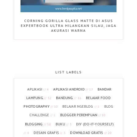
CORNING GORILLA GLASS MATTE DI ASUS
EXPERTBOOK ULTRA HILANGKAN SILAU, JAGA
AKURASI WARNA
LIST LABELS
APLIKASI
APLIKASI ANDROID
BANDAR
// 4
// 17
LAMPUNG
BANDUNG
BELAJAR FOOD
// 32
// 16
PHOTOGRAPHY
BELAJAR NGEBLOG
BLOG
// 10
// 1
CHALLENGE
BLOGGER PEREMPUAN
// 1
// 10
BLOGGING
BUKU
DIY (DO-IT-YOURSELF)
// 58
// 3
DESAIN GRAFIS
DOWNLOAD GRATIS
// 4
// 3
// 20