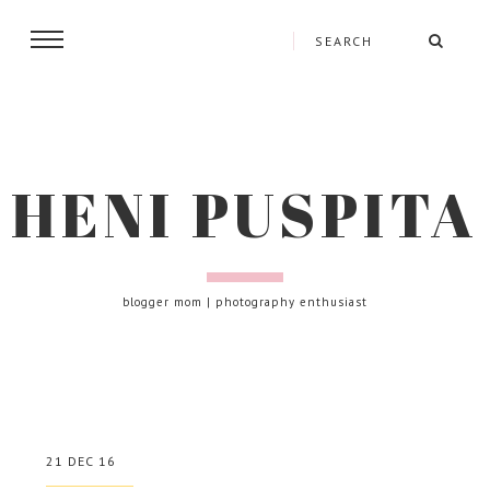
HENI PUSPITA
blogger mom | photography enthusiast
21 DEC 16