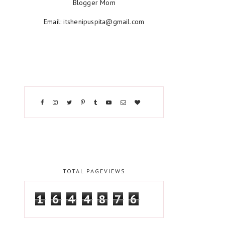
Blogger Mom
Email: itshenipuspita@gmail.com
TOTAL PAGEVIEWS
1
6
4
4
8
7
6