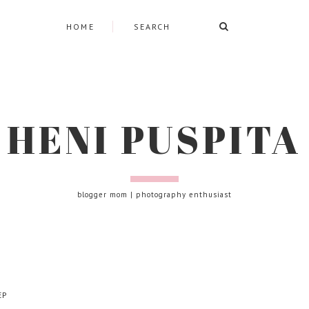
HOME
HENI PUSPITA
blogger mom | photography enthusiast
EP