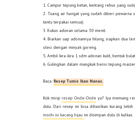
1. Campur tepung ketan, kentang rebus yang sudah
2. Tuang air hangat yang sudah diberi pewarna sed
tentu terpakai semua).
3. Kukus adonan selama 30 menit.
4. Biarkan uap adonannya hilang, siapkan dua lemb
olesi dengan minyak goreng.
5. Ambil kira-kira 1 sdm adonan kulit, bentuk bulata
6. Gulingkan dalam mangkuk berisi tepung maizena,
Baca:
Resep Tumis Ikan Nanas.
Kok mirip
resep Onde-Onde
ya? Iya memang rese
dulu. Dari resep ini bisa dihasilkan kurang leb
mochi isi kacang hijau
ini disimpan dulu di kulkas.