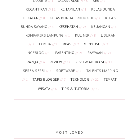
JAKARTA
JALAN-JALAN
KEB
// 1
// 45
// 5
KECANTIKAN
KEHAMILAN
KELAS BUNDA
// 11
// 8
CEKATAN
KELAS BUNDA PRODUKTIF
KELAS
// 8
// 2
BUNDA SAYANG
KESEHATAN
KEUANGAN
// 5
// 23
// 6
KOMPAKERS LAMPUNG
KULINER
LIBURAN
// 1
// 5
LOMBA
MPASI
MENYUSUI
// 2
// 1
// 7
// 7
NGEBLOG
PARENTING
RAYYAAN
// 1
// 21
// 21
RAZQA
REVIEW
REVIEW APLIKASI
// 6
// 52
// 15
SERBA-SERBI
SOFTWARE
TALENTS MAPPING
// 2
// 2
TAPIS BLOGGER
TEKNOLOGI
TEMPAT
// 1
// 7
// 22
WISATA
TIPS & TUTORIAL
// 6
// 85
MOST LOVED