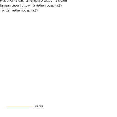
Hubungi lewat: itshenipuspita@gmail.com
Jangan lupa follow IG @henipuspita29
Twitter @henipuspita29
OLDER