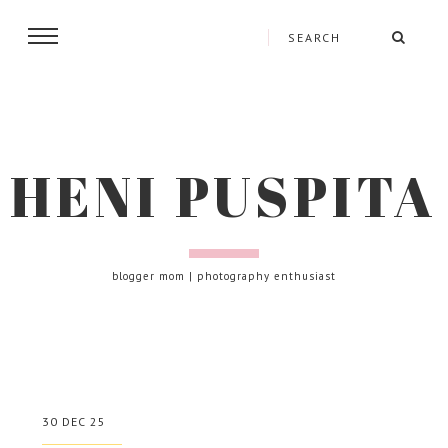
HENI PUSPITA
blogger mom | photography enthusiast
30 DEC 25