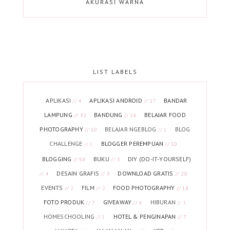
AKURASI WARNA
LIST LABELS
APLIKASI
APLIKASI ANDROID
BANDAR
// 4
// 17
LAMPUNG
BANDUNG
BELAJAR FOOD
// 32
// 16
PHOTOGRAPHY
BELAJAR NGEBLOG
BLOG
// 10
// 1
CHALLENGE
BLOGGER PEREMPUAN
// 1
// 10
BLOGGING
BUKU
DIY (DO-IT-YOURSELF)
// 58
// 3
DESAIN GRAFIS
DOWNLOAD GRATIS
// 4
// 3
// 20
EVENTS
FILM
FOOD PHOTOGRAPHY
// 2
// 2
// 18
FOTO PRODUK
GIVEAWAY
HIBURAN
// 7
// 6
// 1
HOMESCHOOLING
HOTEL & PENGINAPAN
// 1
// 7