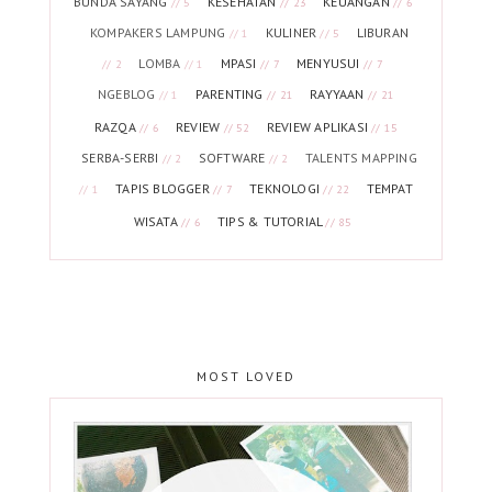
BUNDA SAYANG
KESEHATAN
KEUANGAN
// 5
// 23
// 6
KOMPAKERS LAMPUNG
KULINER
LIBURAN
// 1
// 5
LOMBA
MPASI
MENYUSUI
// 2
// 1
// 7
// 7
NGEBLOG
PARENTING
RAYYAAN
// 1
// 21
// 21
RAZQA
REVIEW
REVIEW APLIKASI
// 6
// 52
// 15
SERBA-SERBI
SOFTWARE
TALENTS MAPPING
// 2
// 2
TAPIS BLOGGER
TEKNOLOGI
TEMPAT
// 1
// 7
// 22
WISATA
TIPS & TUTORIAL
// 6
// 85
MOST LOVED