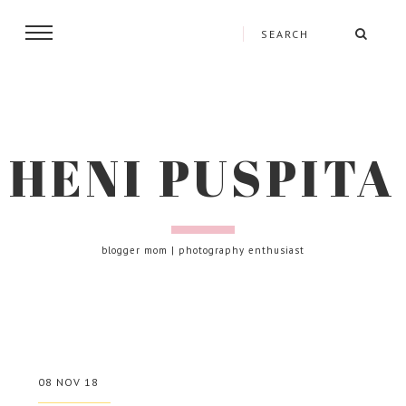
HENI PUSPITA
blogger mom | photography enthusiast
08 NOV 18