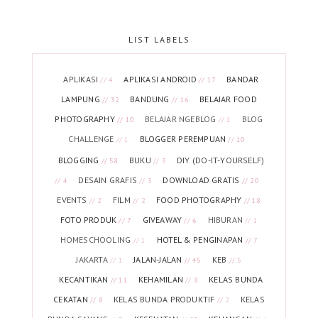
LIST LABELS
APLIKASI
APLIKASI ANDROID
BANDAR
// 4
// 17
LAMPUNG
BANDUNG
BELAJAR FOOD
// 32
// 16
PHOTOGRAPHY
BELAJAR NGEBLOG
BLOG
// 10
// 1
CHALLENGE
BLOGGER PEREMPUAN
// 1
// 10
BLOGGING
BUKU
DIY (DO-IT-YOURSELF)
// 58
// 3
DESAIN GRAFIS
DOWNLOAD GRATIS
// 4
// 3
// 20
EVENTS
FILM
FOOD PHOTOGRAPHY
// 2
// 2
// 18
FOTO PRODUK
GIVEAWAY
HIBURAN
// 7
// 6
// 1
HOMESCHOOLING
HOTEL & PENGINAPAN
// 1
// 7
JAKARTA
JALAN-JALAN
KEB
// 1
// 45
// 5
KECANTIKAN
KEHAMILAN
KELAS BUNDA
// 11
// 8
CEKATAN
KELAS BUNDA PRODUKTIF
KELAS
// 8
// 2