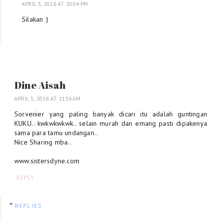
APRIL 5, 2016 AT 10:04 PM
Silakan :)
Dine Aisah
APRIL 5, 2016 AT 11:56 AM
Sorvenier yang paling banyak dicari itu adalah guntingan
KUKU.. kwkwkwkwk.. selain murah dan emang pasti dipakenya
sama para tamu undangan..
Nice Sharing mba..
www.sistersdyne.com
REPLY
REPLIES