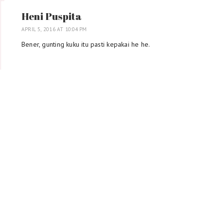
Heni Puspita
APRIL 5, 2016 AT 10:04 PM
Bener, gunting kuku itu pasti kepakai he he.