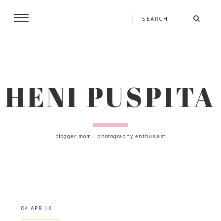
HENI PUSPITA
blogger mom | photography enthusiast
04 APR 16