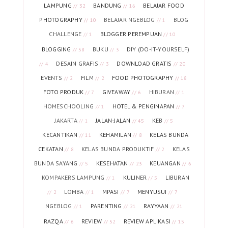
LAMPUNG
BANDUNG
BELAJAR FOOD
// 32
// 16
PHOTOGRAPHY
BELAJAR NGEBLOG
BLOG
// 10
// 1
CHALLENGE
BLOGGER PEREMPUAN
// 1
// 10
BLOGGING
BUKU
DIY (DO-IT-YOURSELF)
// 58
// 3
DESAIN GRAFIS
DOWNLOAD GRATIS
// 4
// 3
// 20
EVENTS
FILM
FOOD PHOTOGRAPHY
// 2
// 2
// 18
FOTO PRODUK
GIVEAWAY
HIBURAN
// 7
// 6
// 1
HOMESCHOOLING
HOTEL & PENGINAPAN
// 1
// 7
JAKARTA
JALAN-JALAN
KEB
// 1
// 45
// 5
KECANTIKAN
KEHAMILAN
KELAS BUNDA
// 11
// 8
CEKATAN
KELAS BUNDA PRODUKTIF
KELAS
// 8
// 2
BUNDA SAYANG
KESEHATAN
KEUANGAN
// 5
// 23
// 6
KOMPAKERS LAMPUNG
KULINER
LIBURAN
// 1
// 5
LOMBA
MPASI
MENYUSUI
// 2
// 1
// 7
// 7
NGEBLOG
PARENTING
RAYYAAN
// 1
// 21
// 21
RAZQA
REVIEW
REVIEW APLIKASI
// 6
// 52
// 15