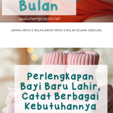
JADWAL MPASI 6 BULAN (MENU MPASI 6 BULAN SELAMA SEBULAN)