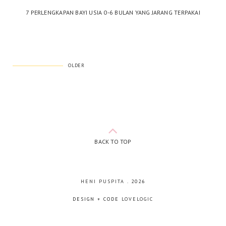
7 PERLENGKAPAN BAYI USIA 0-6 BULAN YANG JARANG TERPAKAI
OLDER
BACK TO TOP
HENI PUSPITA
.
2026
DESIGN + CODE
LOVELOGIC