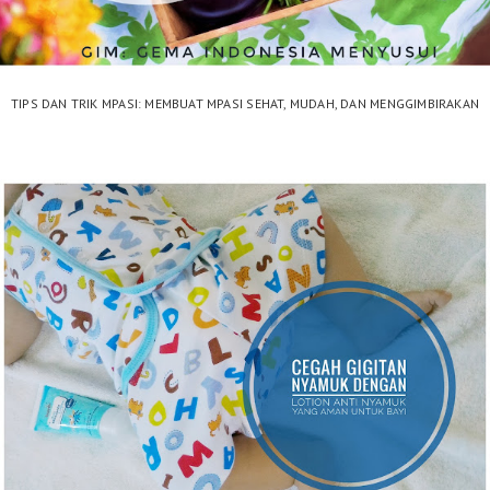
TIPS DAN TRIK MPASI: MEMBUAT MPASI SEHAT, MUDAH, DAN MENGGIMBIRAKAN