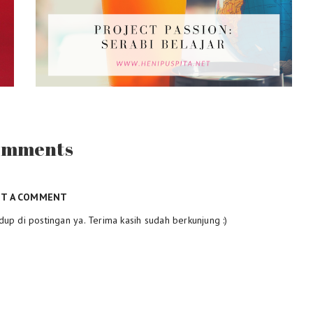
omments
ST A COMMENT
dup di postingan ya. Terima kasih sudah berkunjung :)