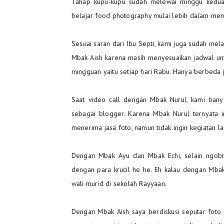
Tahap kupu-kupu sudah melewai minggu kedua
belajar food photography mulai lebih dalam memb
Sesuai saran dari Ibu Septi, kami juga sudah me
Mbak Aish karena masih menyesuaikan jadwal unt
mingguan yaitu setiap hari Rabu. Hanya berbeda j
Saat video call dengan Mbak Nurul, kami ban
sebagai blogger. Karena Mbak Nurul ternyata 
menerima jasa foto, namun tidak ingin kegiatan l
Dengan Mbak Ayu dan Mbak Echi, selain ngobr
dengan para krucil he he. Eh kalau dengan Mbak
wali murid di sekolah Rayyaan.
Dengan Mbak Aish saya berdiskusi seputar foto u