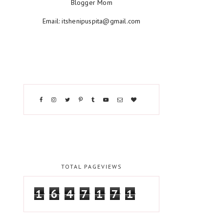
Blogger Mom
Email: itshenipuspita@gmail.com
TOTAL PAGEVIEWS
1
6
4
7
1
7
1