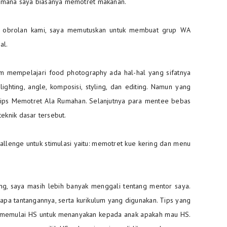
i mana saya biasanya memotret makanan.
l obrolan kami, saya memutuskan untuk membuat grup WA
al.
m mempelajari food photography ada hal-hal yang sifatnya
lighting, angle, komposisi, styling, dan editing. Namun yang
 Tips Memotret Ala Rumahan. Selanjutnya para mentee bebas
knik dasar tersebut.
llenge untuk stimulasi yaitu: memotret kue kering dan menu
g, saya masih lebih banyak menggali tentang mentor saya.
apa tantangannya, serta kurikulum yang digunakan. Tips yang
in memulai HS untuk menanyakan kepada anak apakah mau HS.