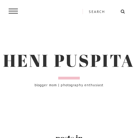
HENI PUSPITA
blogger mom | photography enthusiast
posts in