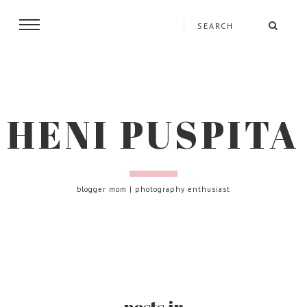
HENI PUSPITA
blogger mom | photography enthusiast
posts in