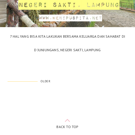
7 HAL YANG BISA KITA LAKUKAN BERSAMA KELUARGA DAN SAHABAT DI
D'JUNJUNGANS, NEGERI SAKTI, LAMPUNG
OLDER
BACK TO TOP